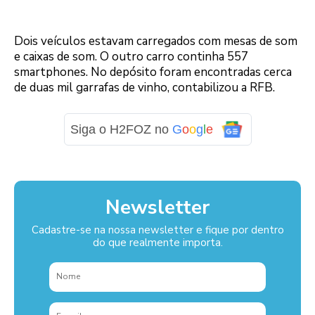
Dois veículos estavam carregados com mesas de som
e caixas de som. O outro carro continha 557
smartphones. No depósito foram encontradas cerca
de duas mil garrafas de vinho, contabilizou a RFB.
Siga o H2FOZ no
G
o
o
g
l
e
Newsletter
Cadastre-se na nossa newsletter e fique por dentro
do que realmente importa.