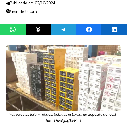
02/10/2024
2 min de leitura
Share on WhatsApp
Share on Threads
Share on Telegram
Share on Facebook
Share 
Três veículos foram retidos; bebidas estavam no depósito do local –
foto: Divulgação/RFB