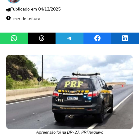
04/12/2025
1 min de leitura
Share on WhatsApp
Share on Threads
Share on Telegram
Share on Facebook
Share 
Apreensão foi na BR-27: PRF/arquivo