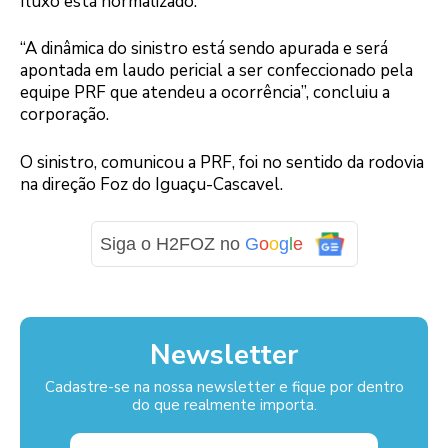
fluxo está normalizado.
“A dinâmica do sinistro está sendo apurada e será
apontada em laudo pericial a ser confeccionado pela
equipe PRF que atendeu a ocorrência”, concluiu a
corporação.
O sinistro, comunicou a PRF, foi no sentido da rodovia
na direção Foz do Iguaçu-Cascavel.
Siga o H2FOZ no
G
o
o
g
l
e
Newsletter
Cadastre-se na nossa newsletter e fique por dentro
do que realmente importa.