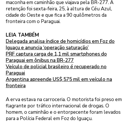
maconha em caminhão que viajava pela BR-277. A
retenção foi sexta-feira, 25, à altura de Céu Azul,
cidade do Oeste e que fica a 90 quilômetros da
fronteira com o Paraguai.
LEIA TAMBÉM
Delegada analisa índice de homicídios em Foz do
Iguaçu e anuncia ‘operação saturação’
PRF captura carga de 1,1 mil smartphones do
Paraguai em ônibus na BR-277
Veículo de policial brasileiro é recuperado no
Paraguai
Argentina apreende US$ 575 mil em veículo na
fronteira
A erva estava na carroceria. O motorista foi preso em
flagrante por tráfico internacional de drogas. O
homem, o caminhão e o entorpecente foram levados
para a Polícia Federal em Foz do Iguaçu.