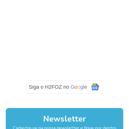
Siga o H2FOZ no
G
o
o
g
l
e
Newsletter
Cadastre-se na nossa newsletter e fique por dentro