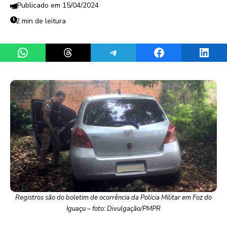
15/04/2024
2 min de leitura
Share on WhatsApp
Share on Threads
Share on Telegram
Share on Facebook
Share 
Registros são do boletim de ocorrência da Polícia Militar em Foz do
Iguaçu – foto: Divulgação/PMPR