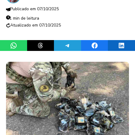
07/10/2025
1 min de leitura
07/10/2025
Share on WhatsApp
Share on Threads
Share on Telegram
Share on Facebook
Share 