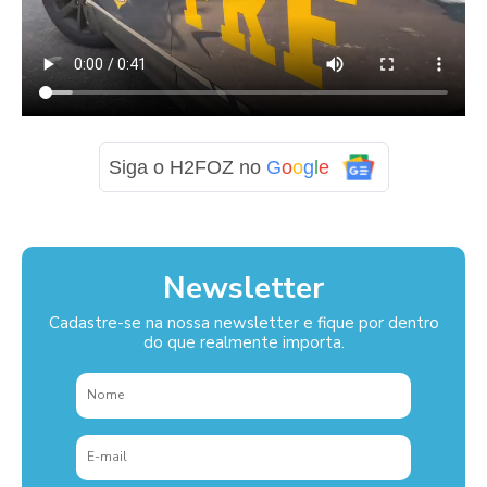
Siga o H2FOZ no
G
o
o
g
l
e
Newsletter
Cadastre-se na nossa newsletter e fique por dentro
do que realmente importa.