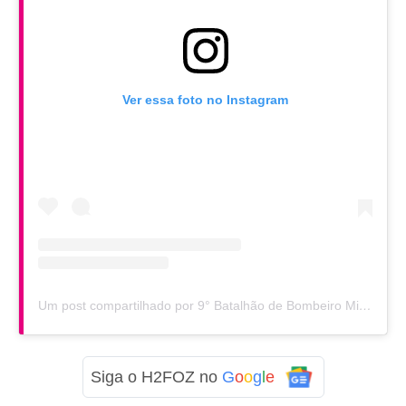
Ver essa foto no Instagram
Um post compartilhado por 9° Batalhão de Bombeiro Militar (@bombeirosfozdoiguacu)
Siga o H2FOZ no
G
o
o
g
l
e