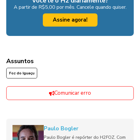
Você lê o H2 diariamente?
A partir de R$5,00 por mês. Cancele quando quiser.
Assine agora!
Assuntos
Foz do Iguaçu
Comunicar erro
Paulo Bogler
Paulo Bogler é repórter do H2FOZ. Com