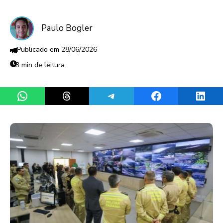
Paulo Bogler
28/06/2026
3 min de leitura
Share on WhatsApp
Share on Threads
Share on Telegram
Share on Facebook
Share 