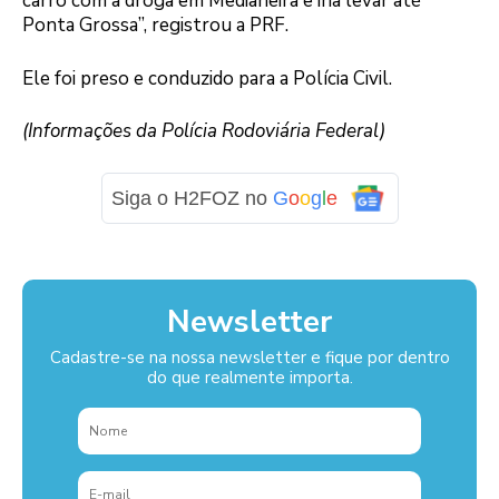
carro com a droga em Medianeira e iria levar até
Ponta Grossa”, registrou a PRF.
Ele foi preso e conduzido para a Polícia Civil.
(Informações da Polícia Rodoviária Federal)
Siga o H2FOZ no
G
o
o
g
l
e
Newsletter
Cadastre-se na nossa newsletter e fique por dentro
do que realmente importa.