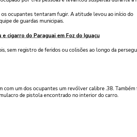
os ocupantes tentaram fugir. A atitude levou ao início do
uipe de guardas municipais.
u e cigarro do Paraguai em Foz do Iguaçu
 sem registro de feridos ou colisões ao longo da persegu
ram com um dos ocupantes um revólver calibre .38. Também
ulacro de pistola encontrado no interior do carro.