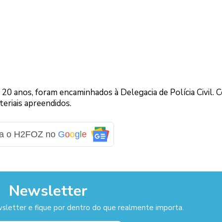
e 20 anos, foram encaminhados à Delegacia de Polícia Civil. 
teriais apreendidos.
ga o H2FOZ no
G
o
o
g
l
e
Newsletter
sletter e fique por dentro do que realmente importa.