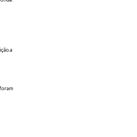
ição.a
 foram