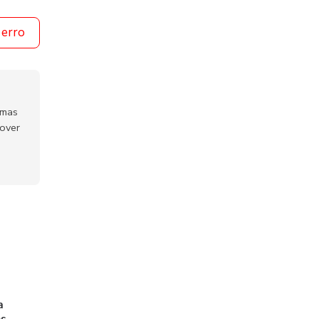
 erro
emas
mover
a
os