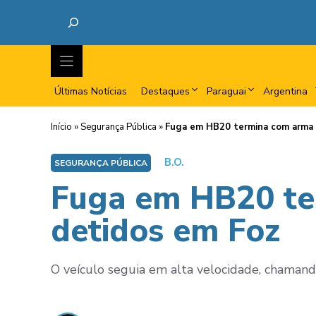
Últimas Notícias
Destaques
Paraguai
Argentina
Início
»
Segurança Pública
»
Fuga em HB20 termina com arma 
B.O.
SEGURANÇA PÚBLICA
Fuga em HB20 te
detidos em Foz
O veículo seguia em alta velocidade, chaman