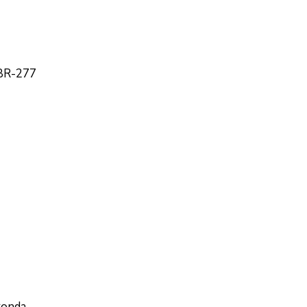
 BR-277
ronda.