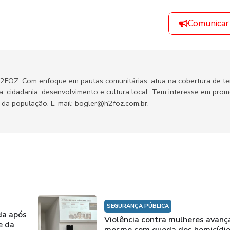
Comunicar
H2FOZ. Com enfoque em pautas comunitárias, atua na cobertura de t
ca, cidadania, desenvolvimento e cultura local. Tem interesse em pro
no da população. E-mail: bogler@h2foz.com.br.
SEGURANÇA PÚBLICA
da após
Violência contra mulheres avanç
e da
mesmo com queda dos homicídi