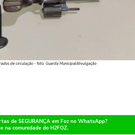
rados de circulação - foto: Guarda Municipal/divulgação
lertas de SEGURANÇA em Foz no WhatsApp?
re na comunidade do H2FOZ.