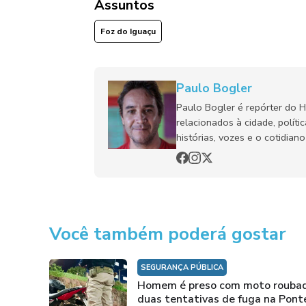
Assuntos
Foz do Iguaçu
Paulo Bogler
Paulo Bogler é repórter do 
relacionados à cidade, políti
histórias, vozes e o cotidia
Você também poderá gostar
SEGURANÇA PÚBLICA
Homem é preso com moto rouba
duas tentativas de fuga na Pont