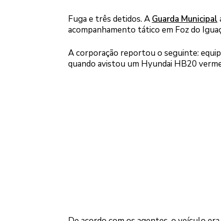
Fuga e três detidos. A
Guarda Municipal
acompanhamento tático em Foz do Iguaçu. 
A corporação reportou o seguinte: equip
quando avistou um Hyundai HB20 vermel
De acordo com os agentes, o veículo era