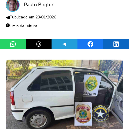
Paulo Bogler
23/01/2026
1 min de leitura
Share on WhatsApp
Share on Threads
Share on Telegram
Share on Facebook
Share 