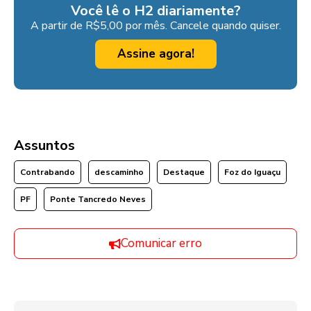
Você lê o H2 diariamente?
A partir de R$5,00 por mês. Cancele quando quiser.
Assine agora!
Assuntos
Contrabando
descaminho
Destaque
Foz do Iguaçu
PF
Ponte Tancredo Neves
Comunicar erro