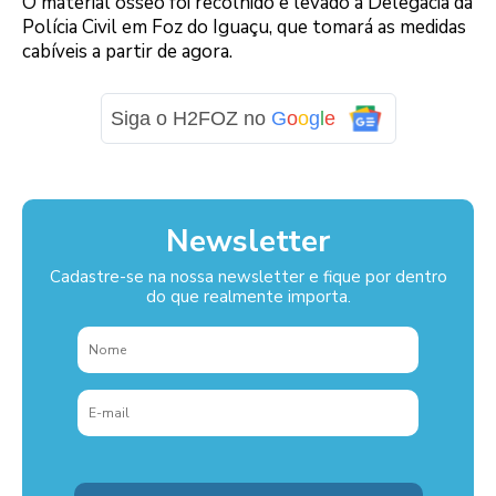
O material ósseo foi recolhido e levado à Delegacia da
Polícia Civil em Foz do Iguaçu, que tomará as medidas
cabíveis a partir de agora.
Siga o H2FOZ no
G
o
o
g
l
e
Newsletter
Cadastre-se na nossa newsletter e fique por dentro
do que realmente importa.