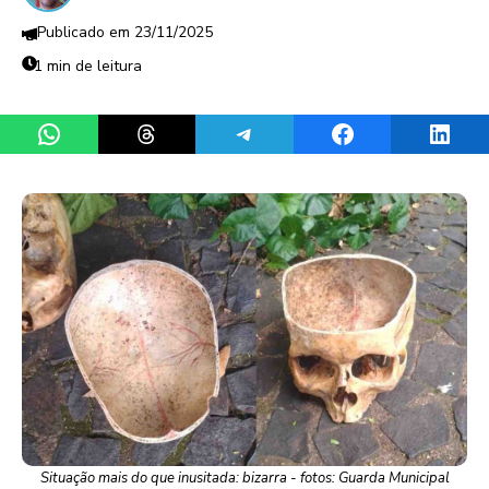
23/11/2025
1 min de leitura
Share on WhatsApp
Share on Threads
Share on Telegram
Share on Facebook
Share 
Situação mais do que inusitada: bizarra - fotos: Guarda Municipal