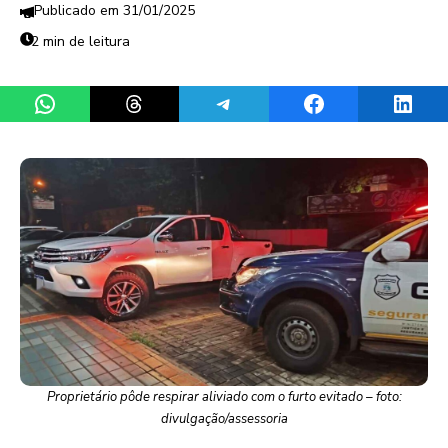
31/01/2025
2 min de leitura
Share on WhatsApp
Share on Threads
Share on Telegram
Share on Facebook
Share 
Proprietário pôde respirar aliviado com o furto evitado – foto:
divulgação/assessoria