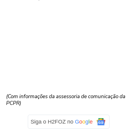
(Com informações da assessoria de comunicação da
PCPR)
Siga o H2FOZ no
G
o
o
g
l
e