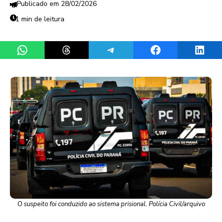
28/02/2026
1 min de leitura
Share on WhatsApp
Share on Threads
Share on Telegram
Share on Facebook
Share 
O suspeito foi conduzido ao sistema prisional. Polícia Civil/arquivo