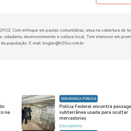
H2FOZ. Com enfoque em pautas comunitárias, atua na cobertura de t
ca, cidadania, desenvolvimento e cultura local. Tem interesse em pro
no da população. E-mail: bogler@h2foz.com.br.
SEGURANÇA PÚBLICA
do
Polícia Federal encontra passa
co na
subterrânea usada para ocultar
mercadorias
Descaminho