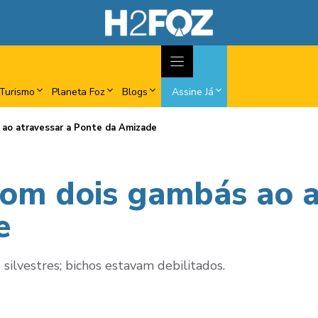
Turismo
Planeta Foz
Blogs
Assine Já
ao atravessar a Ponte da Amizade
om dois gambás ao a
e
 silvestres; bichos estavam debilitados.