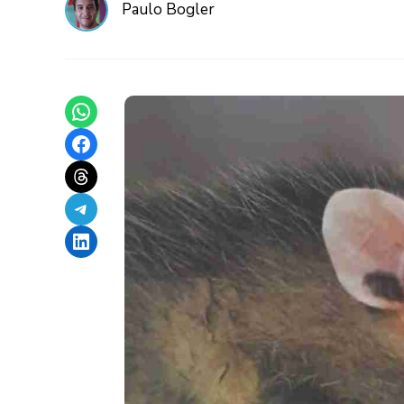
Paulo Bogler
Share on WhatsApp
Share on Facebook
Share on Threads
Share on Telegram
Share on LinkedIn