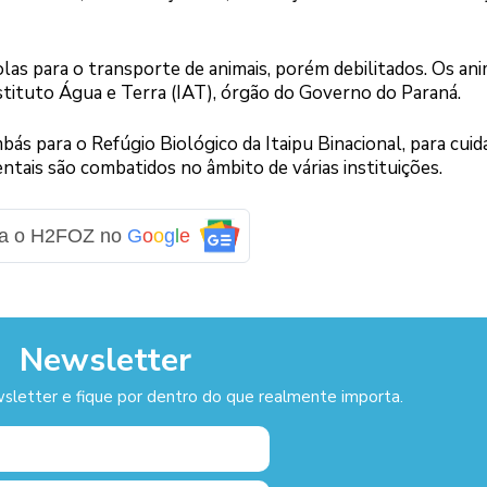
s para o transporte de animais, porém debilitados. Os ani
stituto Água e Terra (IAT), órgão do Governo do Paraná.
ás para o Refúgio Biológico da Itaipu Binacional, para cuid
entais são combatidos no âmbito de várias instituições.
ga o H2FOZ no
G
o
o
g
l
e
Newsletter
sletter e fique por dentro do que realmente importa.