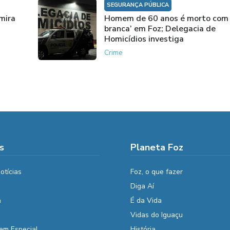
SEGURANÇA PÚBLICA
mira
Homem de 60 anos é morto com
branca’ em Foz; Delegacia de
Homicídios investiga
Crime
s
Planeta Foz
otícias
Foz, o que fazer
Diga Aí
a
É da Vida
Vidas do Iguaçu
em Especial
História