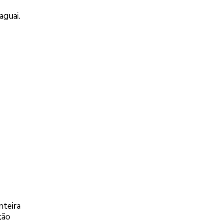
aguai.
nteira
ção