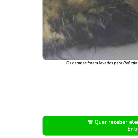
Os gambás foram levados para Refúgio Bi
🚨 Quer receber a
Ent