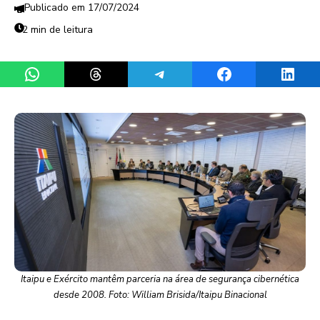
17/07/2024
2 min de leitura
Share on WhatsApp
Share on Threads
Share on Telegram
Share on Facebook
Share 
Itaipu e Exército mantêm parceria na área de segurança cibernética
desde 2008. Foto: William Brisida/Itaipu Binacional