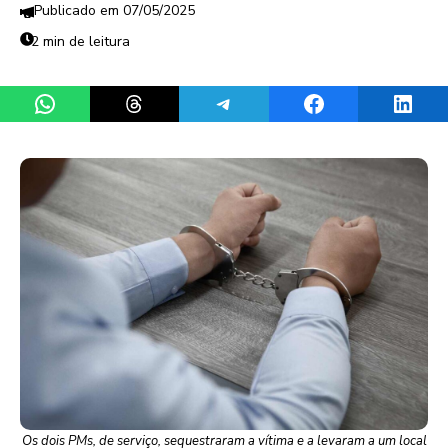
07/05/2025
2 min de leitura
Share on WhatsApp
Share on Threads
Share on Telegram
Share on Facebook
Share 
Os dois PMs, de serviço, sequestraram a vítima e a levaram a um local