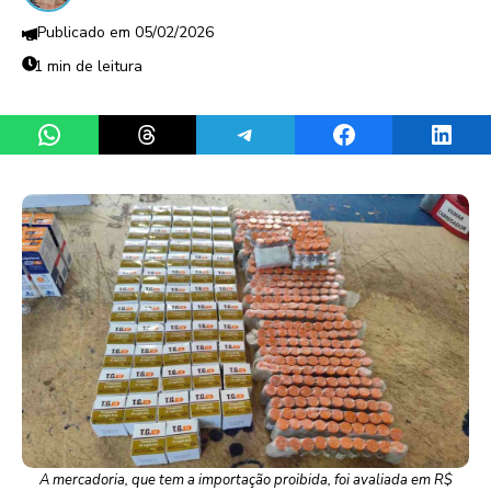
05/02/2026
1 min de leitura
Share on WhatsApp
Share on Threads
Share on Telegram
Share on Facebook
Share 
A mercadoria, que tem a importação proibida, foi avaliada em R$