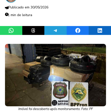
30/05/2026
1 min de leitura
Share on WhatsApp
Share on Threads
Share on Telegram
Share on Facebook
Share 
Imóvel foi descoberto após monitoramento. Foto: PF