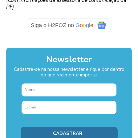
(Com informações da assessoria de comunicação da
PF)
Siga o H2FOZ no
G
o
o
g
l
e
Newsletter
Cadastre-se na nossa newsletter e fique por dentro
do que realmente importa.