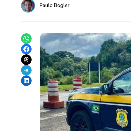
Paulo Bogler
Share on WhatsApp
Share on Facebook
Share on Threads
Share on Telegram
Share on LinkedIn