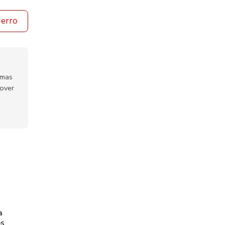
 erro
emas
mover
a
os