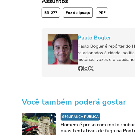
Assuntos
BR-277
Foz do Iguaçu
PRF
Paulo Bogler
Paulo Bogler é repórter do 
relacionados à cidade, políti
histórias, vozes e o cotidia
Você também poderá gostar
SEGURANÇA PÚBLICA
Homem é preso com moto rouba
duas tentativas de fuga na Pont