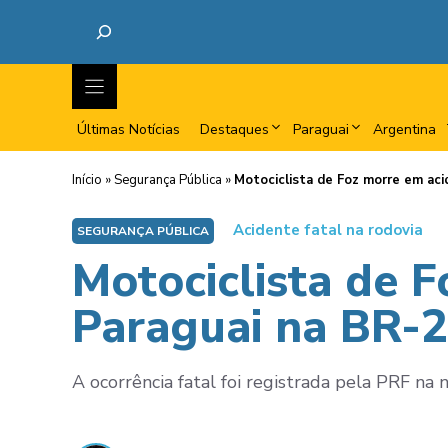
Últimas Notícias
Destaques
Paraguai
Argentina
Início
»
Segurança Pública
»
Motociclista de Foz morre em ac
Acidente fatal na rodovia
SEGURANÇA PÚBLICA
Motociclista de 
Paraguai na BR-
A ocorrência fatal foi registrada pela PRF na n