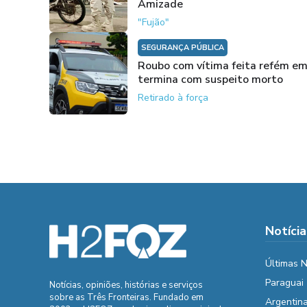
Amizade
"Fujão"
SEGURANÇA PÚBLICA
Roubo com vítima feita refém em
termina com suspeito morto
Retirado à força
Notícia
Últimas N
Paraguai
Notícias, opiniões, histórias e serviços
sobre as Três Fronteiras. Fundado em
Argentin