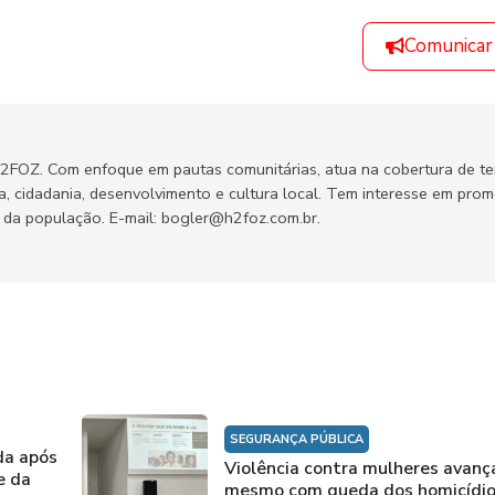
Comunicar
H2FOZ. Com enfoque em pautas comunitárias, atua na cobertura de t
ca, cidadania, desenvolvimento e cultura local. Tem interesse em pro
no da população. E-mail: bogler@h2foz.com.br.
SEGURANÇA PÚBLICA
da após
Violência contra mulheres avanç
e da
mesmo com queda dos homicídi