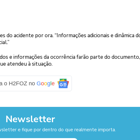
 do acidente por ora. “Informações adicionais e dinâmica d
ial.”
dados e informações da ocorrência farão parte do documento
que atendeu à situação.
ga o H2FOZ no
G
o
o
g
l
e
Newsletter
sletter e fique por dentro do que realmente importa.