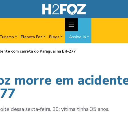
Turismo
Planeta Foz
Blogs
Assine Já
idente com carreta do Paraguai na BR-277
Foz morre em acident
277
oite dessa sexta-feira, 30; vítima tinha 35 anos.