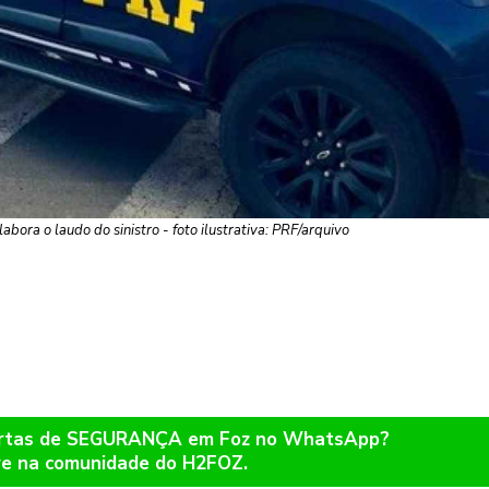
elabora o laudo do sinistro - foto ilustrativa: PRF/arquivo
lertas de SEGURANÇA em Foz no WhatsApp?
re na comunidade do H2FOZ.