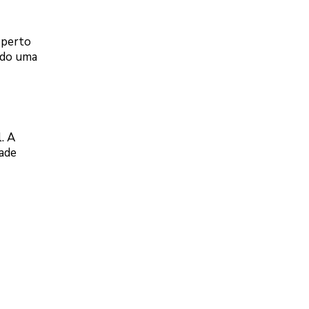
 perto
ndo uma
. A
dade