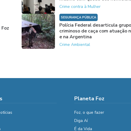
Crime contra à Mulher
SEGURANÇA PÚBLICA
Polícia Federal desarticula grup
 Foz
criminoso de caça com atuação n
e na Argentina
Crime Ambiental
s
Planeta Foz
otícias
Foz, o que fazer
Diga Aí
a
É da Vida