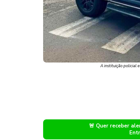
A instituição policial 
🚨 Quer receber a
Ent