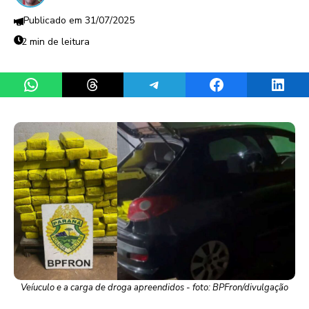
31/07/2025
2 min de leitura
Share on WhatsApp
Share on Threads
Share on Telegram
Share on Facebook
Share 
Veíuculo e a carga de droga apreendidos - foto: BPFron/divulgação