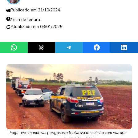
21/10/2024
2 min de leitura
03/01/2025
Share on WhatsApp
Share on Threads
Share on Telegram
Share on Facebook
Share 
Fuga teve manobras perigosas e tentativa de colisão com viatura -