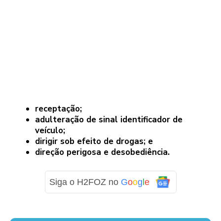
receptação;
adulteração de sinal identificador de
veículo;
dirigir sob efeito de drogas; e
direção perigosa e desobediência.
Siga o H2FOZ no
G
o
o
g
l
e