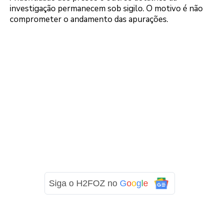
investigação permanecem sob sigilo. O motivo é não
comprometer o andamento das apurações.
Siga o H2FOZ no
G
o
o
g
l
e