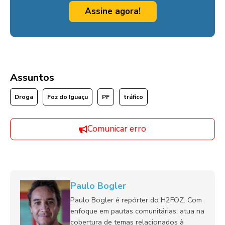
Assine agora!
Assuntos
Droga
Foz do Iguaçu
PF
tráfico
Comunicar erro
Paulo Bogler
Paulo Bogler é repórter do H2FOZ. Com
enfoque em pautas comunitárias, atua na
cobertura de temas relacionados à