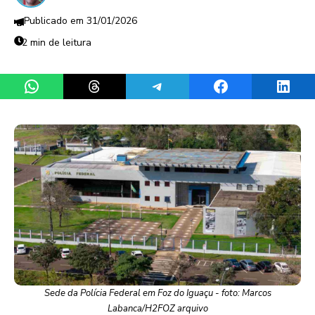
31/01/2026
2 min de leitura
Share on WhatsApp
Share on Threads
Share on Telegram
Share on Facebook
Share 
Sede da Polícia Federal em Foz do Iguaçu - foto: Marcos
Labanca/H2FOZ arquivo