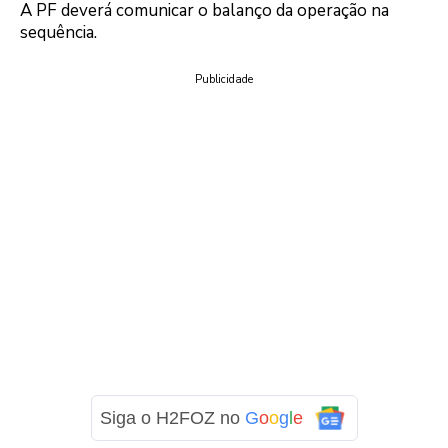
A PF deverá comunicar o balanço da operação na
sequência.
Publicidade
Siga o H2FOZ no
G
o
o
g
l
e