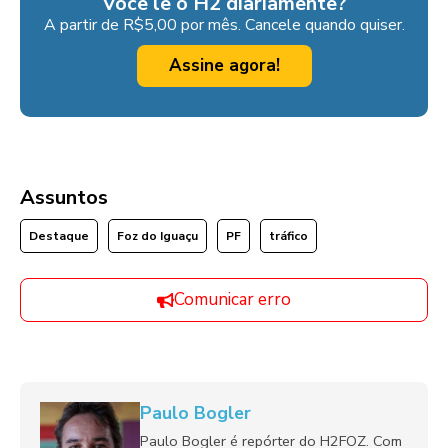
Você lê o H2 diariamente?
A partir de R$5,00 por mês. Cancele quando quiser.
Assine agora!
Assuntos
Destaque
Foz do Iguaçu
PF
tráfico
Comunicar erro
Paulo Bogler
Paulo Bogler é repórter do H2FOZ. Com