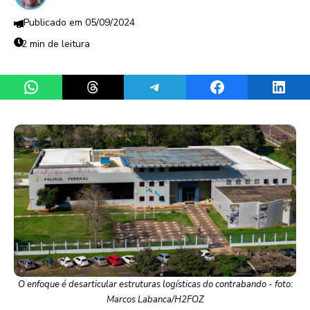
05/09/2024
2 min de leitura
Share on WhatsApp
Share on Threads
Share on Telegram
Share on Facebook
Share 
O enfoque é desarticular estruturas logísticas do contrabando - foto:
Marcos Labanca/H2FOZ