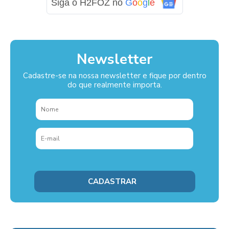
Siga o H2FOZ no
G
o
o
g
l
e
Newsletter
Cadastre-se na nossa newsletter e fique por dentro
do que realmente importa.