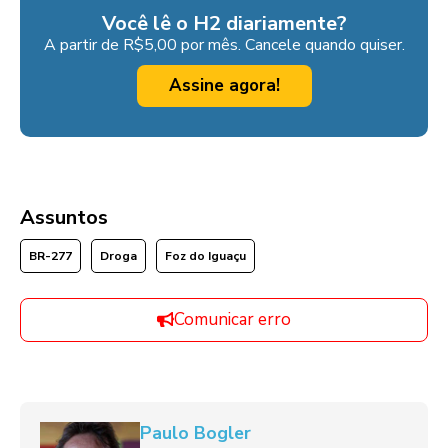
Você lê o H2 diariamente?
A partir de R$5,00 por mês. Cancele quando quiser.
Assine agora!
Assuntos
BR-277
Droga
Foz do Iguaçu
Comunicar erro
Paulo Bogler