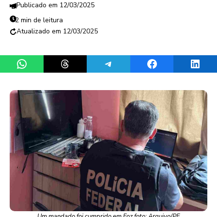
12/03/2025
2 min de leitura
12/03/2025
Share on WhatsApp
Share on Threads
Share on Telegram
Share on Facebook
Share 
Um mandado foi cumprido em Foz foto: Arquivo/PF