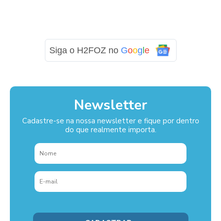
Siga o H2FOZ no
G
o
o
g
l
e
Newsletter
Cadastre-se na nossa newsletter e fique por dentro
do que realmente importa.