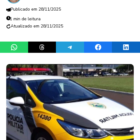
28/11/2025
1 min de leitura
28/11/2025
Share on WhatsApp
Share on Threads
Share on Telegram
Share on Facebook
Share 