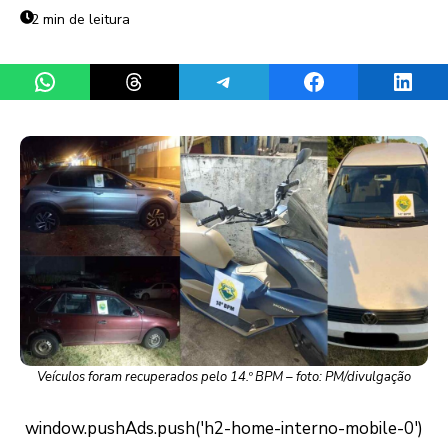
2 min de leitura
Share on WhatsApp
Share on Threads
Share on Telegram
Share on Facebook
Share 
Veículos foram recuperados pelo 14.º BPM – foto: PM/divulgação