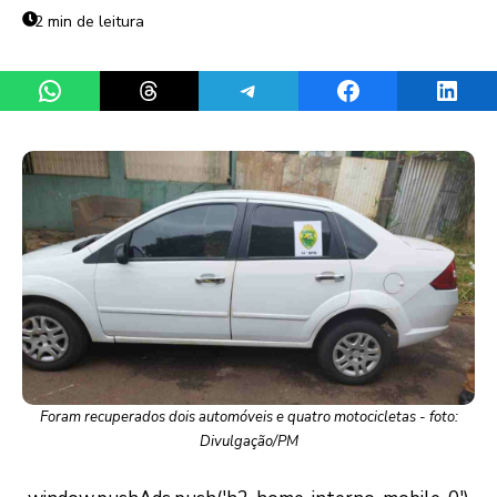
2 min de leitura
Share on WhatsApp
Share on Threads
Share on Telegram
Share on Facebook
Share 
Foram recuperados dois automóveis e quatro motocicletas - foto:
Divulgação/PM