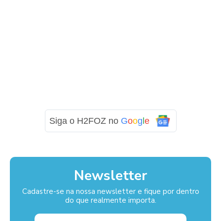
Siga o H2FOZ no
G
o
o
g
l
e
Newsletter
Cadastre-se na nossa newsletter e fique por dentro
do que realmente importa.