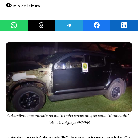
2 min de leitura
Share on WhatsApp
Share on Threads
Share on Telegram
Share on Facebook
Share 
Automôvel encontrado no mato tinha sinais de que seria "depenado" -
foto: Divulgação/PMPR