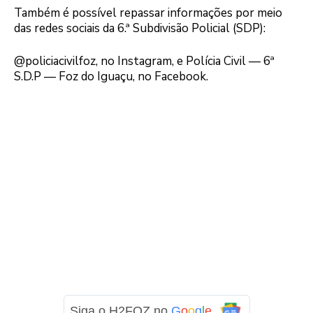
Também é possível repassar informações por meio
das redes sociais da 6.ª Subdivisão Policial (SDP):
@policiacivilfoz, no Instagram, e Polícia Civil — 6ª
S.D.P — Foz do Iguaçu, no Facebook.
Siga o H2FOZ no
G
o
o
g
l
e