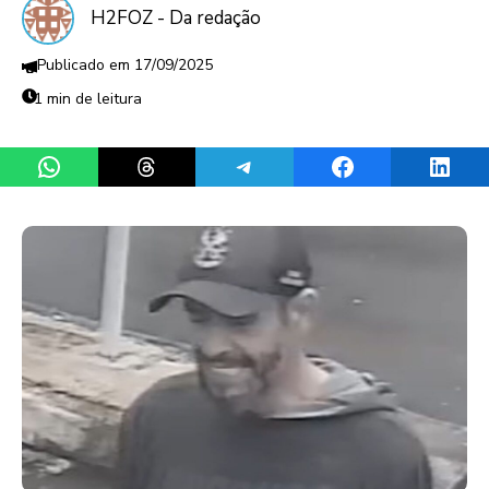
H2FOZ - Da redação
17/09/2025
1 min de leitura
Share on WhatsApp
Share on Threads
Share on Telegram
Share on Facebook
Share 