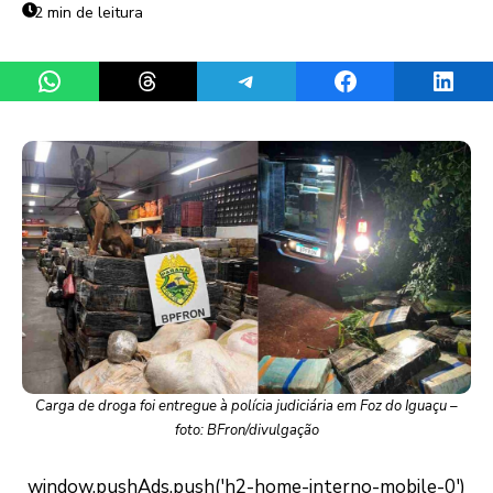
2 min de leitura
Share on WhatsApp
Share on Threads
Share on Telegram
Share on Facebook
Share 
Carga de droga foi entregue à polícia judiciária em Foz do Iguaçu –
foto: BFron/divulgação