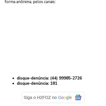
forma anônima, pelos canais:
disque-denúncia: (44) 99985-2726
disque-denúncia: 181
Siga o H2FOZ no
G
o
o
g
l
e