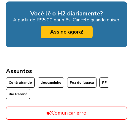
Você lê o H2 diariamente?
A partir de R$5,00 por mês. Cancele quando quiser.
Assine agora!
Assuntos
Contrabando
descaminho
Foz do Iguaçu
PF
Rio Paraná
Comunicar erro