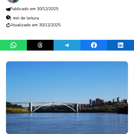
30/12/2025
1 min de leitura
30/12/2025
Share on WhatsApp
Share on Threads
Share on Telegram
Share on Facebook
Share 