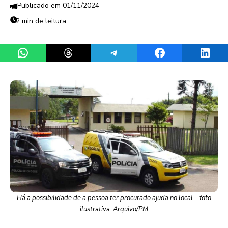
01/11/2024
2 min de leitura
Share on WhatsApp
Share on Threads
Share on Telegram
Share on Facebook
Share 
Há a possibilidade de a pessoa ter procurado ajuda no local – foto
ilustrativa: Arquivo/PM