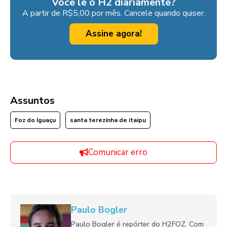
Você lê o H2 diariamente?
A partir de R$5,00 por mês. Cancele quando quiser.
Assine agora!
Assuntos
Foz do Iguaçu
santa terezinha de itaipu
Comunicar erro
Paulo Bogler
Paulo Bogler é repórter do H2FOZ. Com