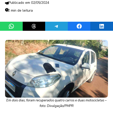
02/05/2024
2 min de leitura
Share on WhatsApp
Share on Threads
Share on Telegram
Share on Facebook
Share 
Em dois dias, foram recuperados quatro carros e duas motocicletas –
foto: Divulgação/PMPR