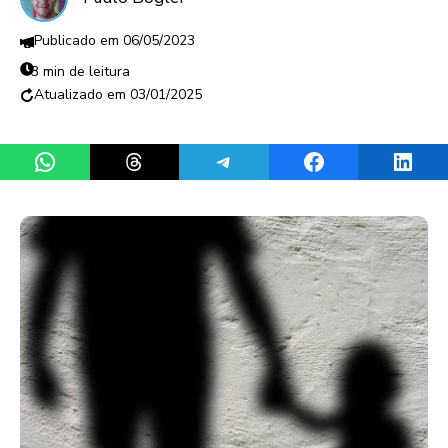
06/05/2023
3 min de leitura
03/01/2025
Share on WhatsApp
Share on Threads
Share on Telegram
Share on Facebook
Share 