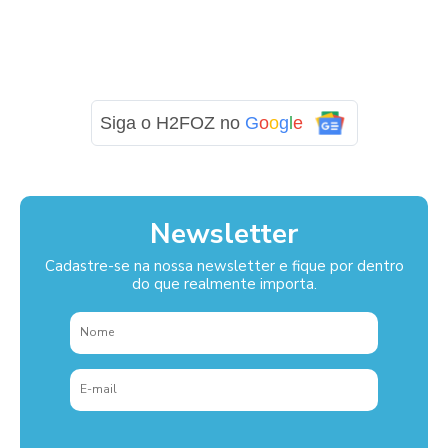
Siga o H2FOZ no
G
o
o
g
l
e
Newsletter
Cadastre-se na nossa newsletter e fique por dentro
do que realmente importa.