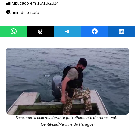
16/10/2024
2 min de leitura
Share on WhatsApp
Share on Threads
Share on Telegram
Share on Facebook
Share 
Descoberta ocorreu durante patrulhamento de rotina. Foto:
Gentileza/Marinha do Paraguai