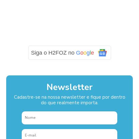
Siga o H2FOZ no
G
o
o
g
l
e
Newsletter
Cadastre-se na nossa newsletter e fique por dentro
do que realmente importa.