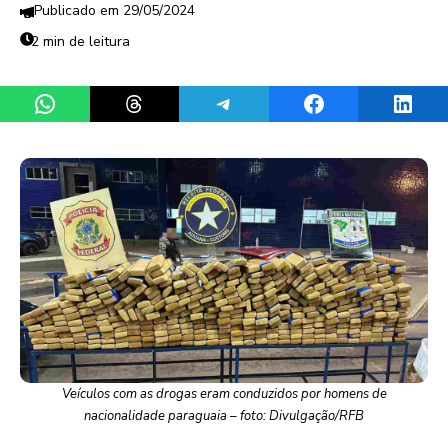
29/05/2024
2 min de leitura
Share on WhatsApp
Share on Threads
Share on Telegram
Share on Facebook
Share 
Veículos com as drogas eram conduzidos por homens de
nacionalidade paraguaia – foto: Divulgação/RFB