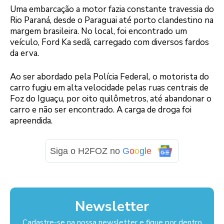
Uma embarcação a motor fazia constante travessia do
Rio Paraná, desde o Paraguai até porto clandestino na
margem brasileira. No local, foi encontrado um
veículo, Ford Ka sedã, carregado com diversos fardos
da erva.
Ao ser abordado pela Polícia Federal, o motorista do
carro fugiu em alta velocidade pelas ruas centrais de
Foz do Iguaçu, por oito quilômetros, até abandonar o
carro e não ser encontrado. A carga de droga foi
apreendida.
Siga o H2FOZ no
G
o
o
g
l
e
Newsletter
Cadastre-se na nossa newsletter e fique por dentro