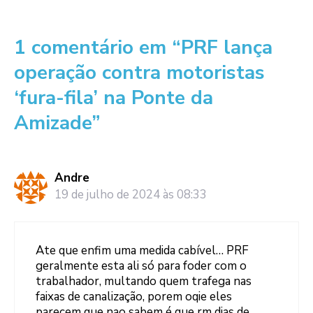
1 comentário em “PRF lança
operação contra motoristas
‘fura-fila’ na Ponte da
Amizade”
Andre
19 de julho de 2024 às 08:33
Ate que enfim uma medida cabível… PRF
geralmente esta ali só para foder com o
trabalhador, multando quem trafega nas
faixas de canalização, porem oqie eles
parecem que nao sabem é que rm dias de