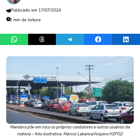
17/07/2024
2 min de leitura
Share on WhatsApp
Share on Threads
Share on Telegram
Share on Facebook
Share 
Manobra põe em risco os próprios condutores e outros usuários da
rodovia – foto ilustrativa: Marcos Labanca/Arquivo H2FOZ