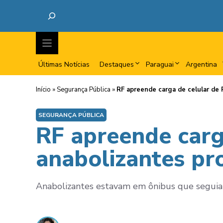
Últimas Notícias
Destaques
Paraguai
Argentina
Início
»
Segurança Pública
»
RF apreende carga de celular de 
SEGURANÇA PÚBLICA
RF apreende carg
anabolizantes pr
Anabolizantes estavam em ônibus que seguia 