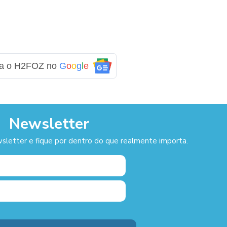
ga o H2FOZ no
G
o
o
g
l
e
Newsletter
sletter e fique por dentro do que realmente importa.