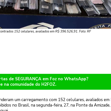
contrados 152 celulares, avaliados em R$ 396.526,91. Foto: RF
lertas de SEGURANÇA em Foz no WhatsApp?
re na comunidade do H2FOZ.
eenderam um carregamento com 152 celulares, avaliados em
oibidos no Brasil, na segunda-feira, 27, na Ponte da Amizade,
guai.