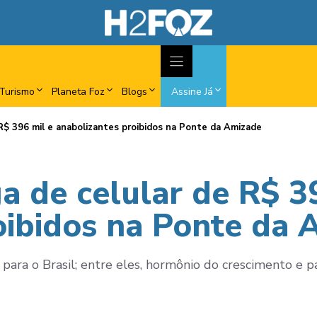
Turismo
Planeta Foz
Blogs
Assine Já
R$ 396 mil e anabolizantes proibidos na Ponte da Amizade
a de celular de R$ 3
oibidos na Ponte da 
para o Brasil; entre eles, hormônio do crescimento e 