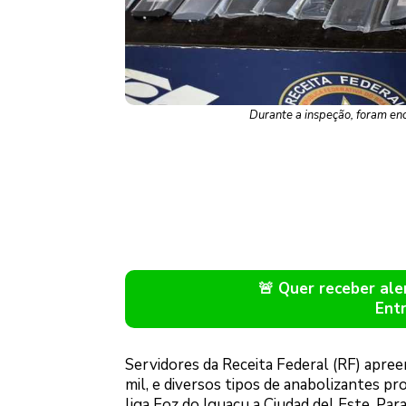
Durante a inspeção, foram en
🚨 Quer receber a
Ent
Servidores da Receita Federal (RF) apr
mil, e diversos tipos de anabolizantes pr
liga Foz do Iguaçu a Ciudad del Este, Para