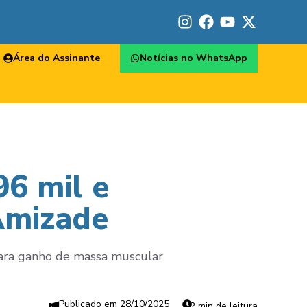
Área do Assinante
Notícias no WhatsApp
96 mil e
Amizade
para ganho de massa muscular
28/10/2025
2 min de leitura