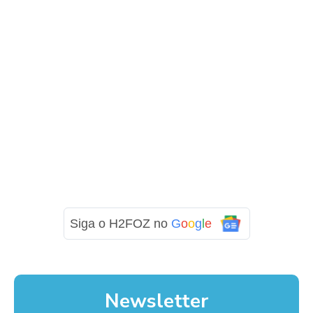
Siga o H2FOZ no
G
o
o
g
l
e
Newsletter