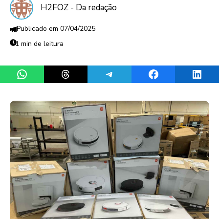
H2FOZ - Da redação
07/04/2025
1 min de leitura
Share on WhatsApp
Share on Threads
Share on Telegram
Share on Facebook
Share 