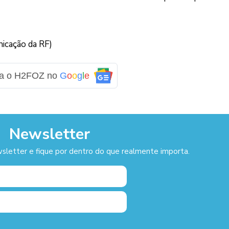
icação da RF)
ga o H2FOZ no
G
o
o
g
l
e
Newsletter
sletter e fique por dentro do que realmente importa.