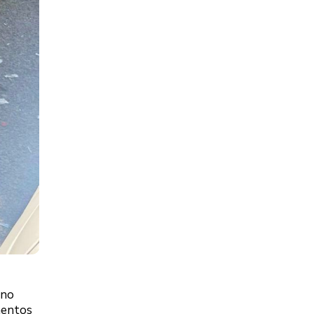
 no
imentos