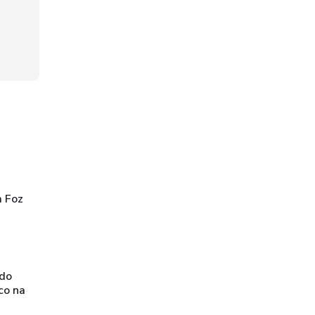
m Foz
 do
co na