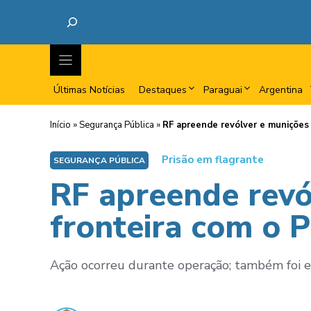
Últimas Notícias
Destaques
Paraguai
Argentina
Início
»
Segurança Pública
»
RF apreende revólver e munições
Prisão em flagrante
SEGURANÇA PÚBLICA
RF apreende revó
fronteira com o 
Ação ocorreu durante operação; também foi e