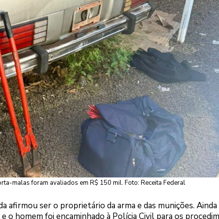
ta-malas foram avaliados em R$ 150 mil. Foto: Receita Federal
a afirmou ser o proprietário da arma e das munições. Ainda
e, e o homem foi encaminhado à Polícia Civil para os proced