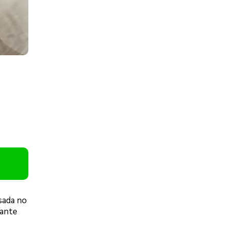
sada no
rante