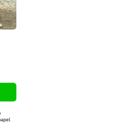
e
papel