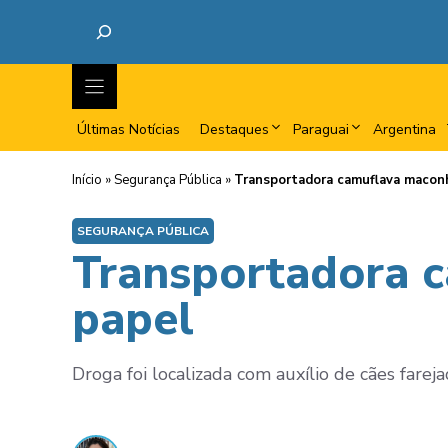
Últimas Notícias
Destaques
Paraguai
Argentina
Início
»
Segurança Pública
»
Transportadora camuflava macon
SEGURANÇA PÚBLICA
Transportadora 
papel
Droga foi localizada com auxílio de cães farej