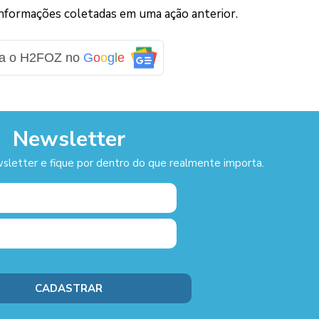
informações coletadas em uma ação anterior.
ga o H2FOZ no
G
o
o
g
l
e
Newsletter
sletter e fique por dentro do que realmente importa.