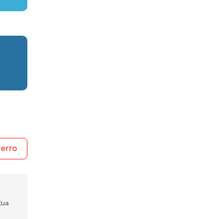
 erro
tua