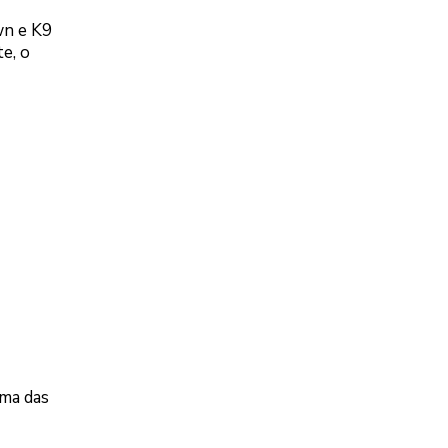
wn e K9
e, o
uma das