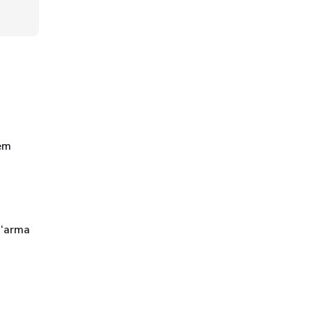
gem
 ‘arma