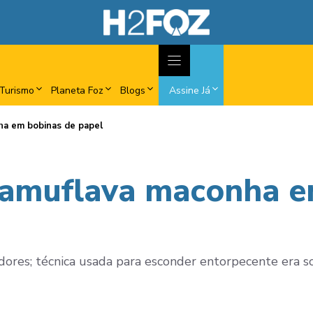
Turismo
Planeta Foz
Blogs
Assine Já
ha em bobinas de papel
camuflava maconha e
adores; técnica usada para esconder entorpecente era so