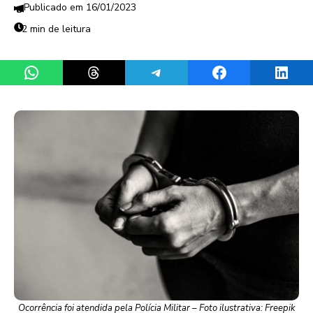
16/01/2023
2 min de leitura
Share on WhatsApp
Share on Threads
Share on Telegram
Share on Facebook
Share 
Ocorrência foi atendida pela Polícia Militar – Foto ilustrativa: Freepik