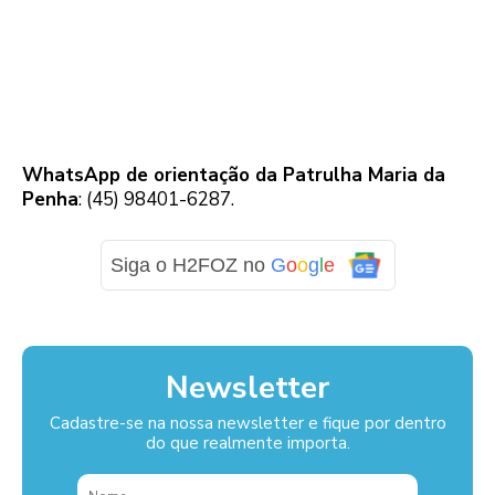
WhatsApp de orientação da Patrulha Maria da
Penha
: (45) 98401-6287.
Siga o H2FOZ no
G
o
o
g
l
e
Newsletter
Cadastre-se na nossa newsletter e fique por dentro
do que realmente importa.