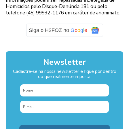
Informações podem ser repassadas à Delegacia de
Homicídios pelo Disque-Denúncia 181 ou pelo
telefone (45) 99932-1176 em caráter de anonimato.
Siga o H2FOZ no
G
o
o
g
l
e
Newsletter
Cadastre-se na nossa newsletter e fique por dentro
do que realmente importa.