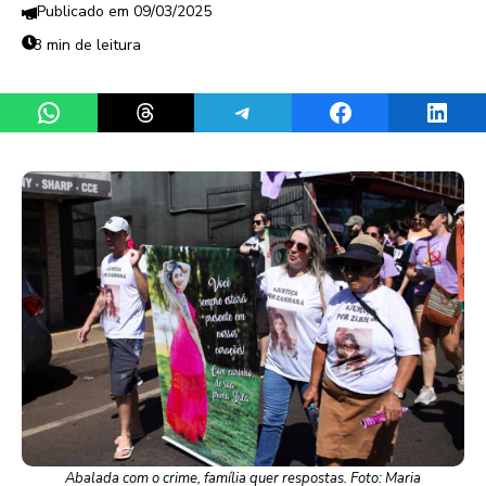
09/03/2025
3 min de leitura
Share on WhatsApp
Share on Threads
Share on Telegram
Share on Facebook
Share 
Abalada com o crime, família quer respostas. Foto: Maria