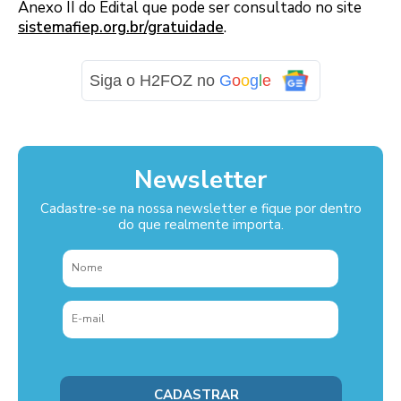
Anexo II do Edital que pode ser consultado no site
sistemafiep.org.br/gratuidade
.
Siga o H2FOZ no
G
o
o
g
l
e
Newsletter
Cadastre-se na nossa newsletter e fique por dentro
do que realmente importa.