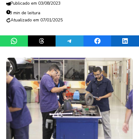
03/08/2023
3 min de leitura
07/01/2025
Share on WhatsApp
Share on Threads
Share on Telegram
Share on Facebook
Share 