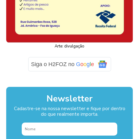
Arte: divulgação
Siga o H2FOZ no
G
o
o
g
l
e
Newsletter
Cadastre-se na nossa newsletter e fique por dentro
do que realmente importa.