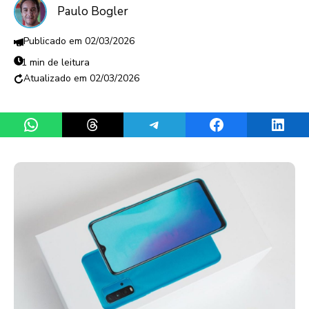
Paulo Bogler
02/03/2026
1 min de leitura
02/03/2026
Share on WhatsApp
Share on Threads
Share on Telegram
Share on Facebook
Share 