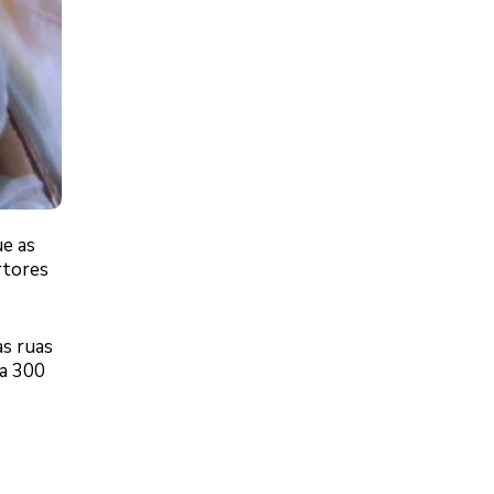
ue as
rtores
as ruas
 a 300