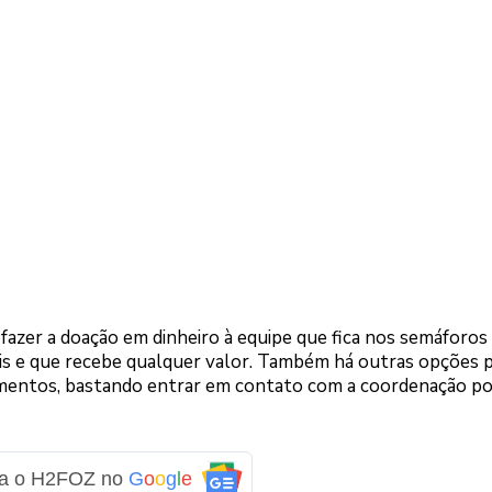
fazer a doação em dinheiro à equipe que fica nos semáforos
tis e que recebe qualquer valor. Também há outras opções 
limentos, bastando entrar em contato com a coordenação p
ga o H2FOZ no
G
o
o
g
l
e