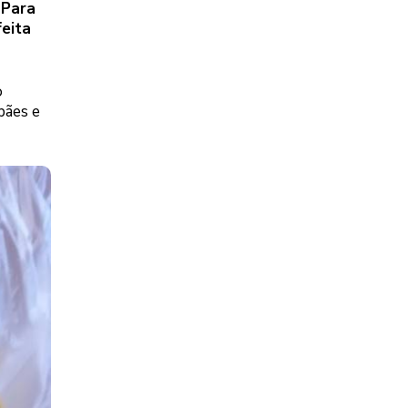
.
Para
eita
o
pães e