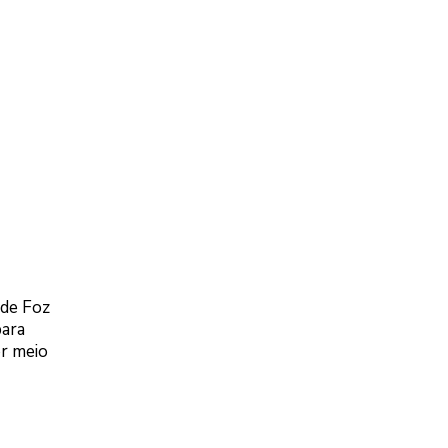
 de Foz
para
or meio