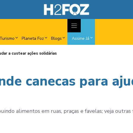
Turismo
Planeta Foz
Blogs
Assine Já
dar a custear ações solidárias
nde canecas para aju
uindo alimentos em ruas, praças e favelas; veja outras