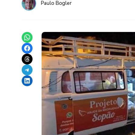
Paulo Bogler
Share on WhatsApp
Share on Facebook
Share on Threads
Share on Telegram
Share on LinkedIn