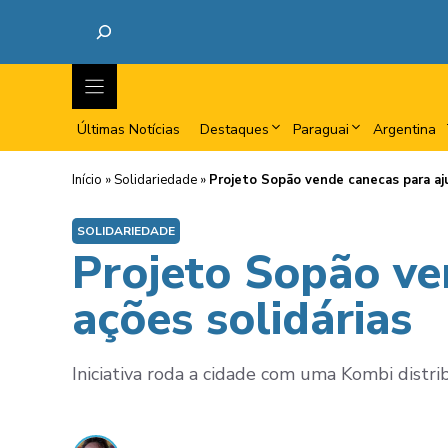
Últimas Notícias
Destaques
Paraguai
Argentina
Início
»
Solidariedade
»
Projeto Sopão vende canecas para aju
SOLIDARIEDADE
Projeto Sopão ve
ações solidárias
Iniciativa roda a cidade com uma Kombi distrib