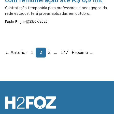
com remuneração até R$ 6,9 mil
Contratação temporária para professores e pedagogos da
rede estadual terá provas aplicadas em outubro.
Paulo Bogler
23/07/2026
Page
Page
Page
Page
←
Anterior
1
2
3
…
147
Próximo
→